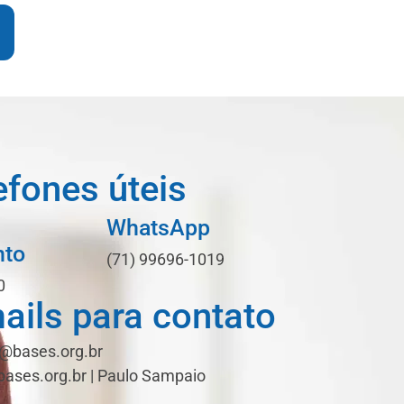
efones úteis
WhatsApp
nto
(71) 99696-1019
0
ails para contato
@bases.org.br
ases.org.br | Paulo Sampaio