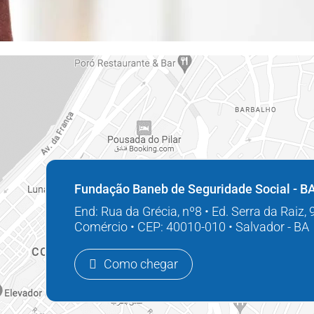
Fundação Baneb de Seguridade Social - B
End: Rua da Grécia, nº8 • Ed. Serra da Raiz,
Comércio • CEP: 40010-010 • Salvador - BA
Como chegar