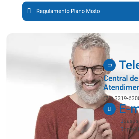
Regulamento Plano Misto
Tel
Central de
Atendime
(71) 3319-630
E-m
bases
dpo@b