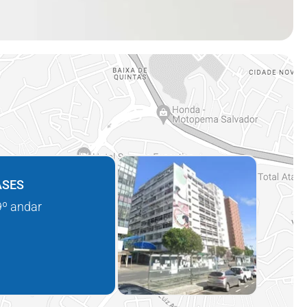
ASES
 9º andar