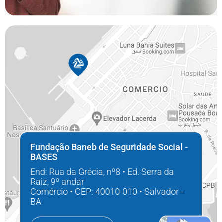
Fundação Baneb de Seguridade Social -
BASES
End: Rua da Grécia, nº8 • Ed. Serra da
Raiz, 9º andar
Comércio • CEP: 40010-010 • Salvador -
BA